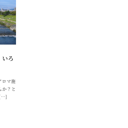
。いろ
アロマ施
んか？と
…]