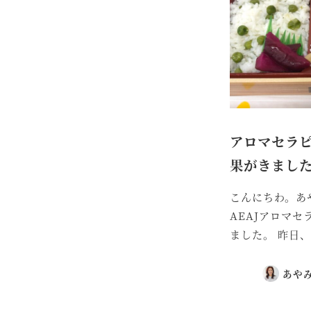
アロマセラ
果がきまし
こんにちわ。あ
AEAJアロマ
ました。 昨日、
あや