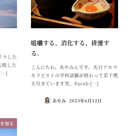
。
咀嚼する、消化する、排泄す
る。
イラした
失敗した
こんにちわ。あやみんです。先日アロマ
…]
セラピストの学科試験が終わって若干燃
え尽きています笑。Faceb […]
日
あやみ
2023年6月12日
分を知る