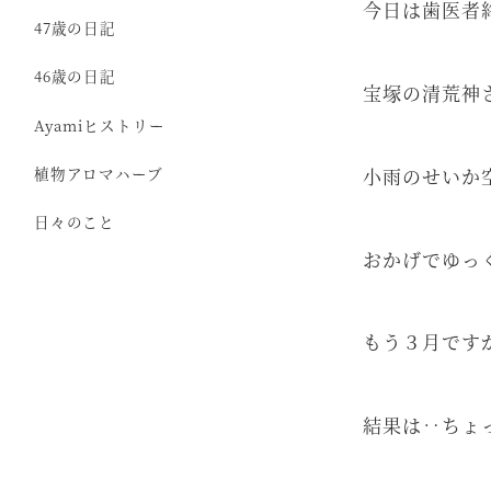
今日は歯医者
47歳の日記
46歳の日記
宝塚の清荒神
Ayamiヒストリー
小雨のせいか
植物アロマハーブ
日々のこと
おかげでゆっ
もう３月です
結果は‥ちょ