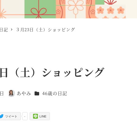
の日記
３月23日（土）ショッピング
3日（土）ショッピング
カテゴリー
4日
あやみ
46歳の日記
著
者
-
ツイート
LINE