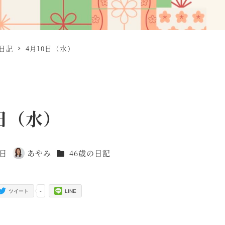
の日記
4月10日（水）
0日（水）
カテゴリー
0日
あやみ
46歳の日記
著
者
-
ツイート
LINE