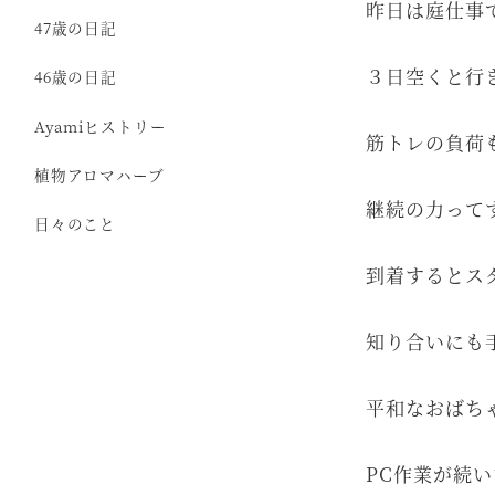
昨日は庭仕事
47歳の日記
３日空くと行
46歳の日記
Ayamiヒストリー
筋トレの負荷
植物アロマハーブ
継続の力って
日々のこと
到着するとス
知り合いにも
平和なおばち
PC作業が続