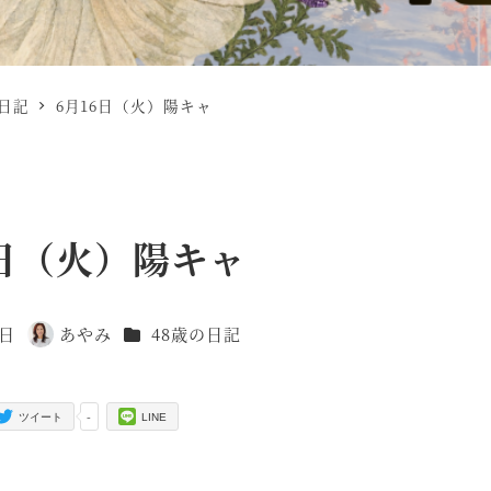
の日記
6月16日（火）陽キャ
6日（火）陽キャ
カテゴリー
7日
あやみ
48歳の日記
著
者
-
ツイート
LINE