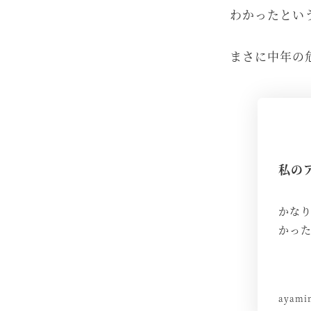
わかったとい
まさに中年の
私の
かな
かっ
ayami