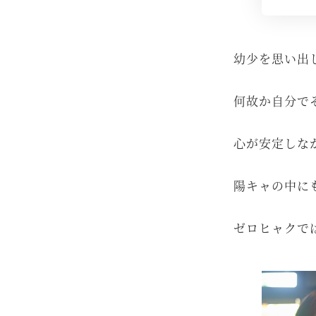
幼少を思い出
何故か自分で
心が安定しな
陽キャの中に
ゼロヒャクで